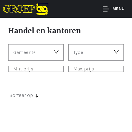
MENU
Handel en kantoren
Gemeente
Type
Sorteer op
Er zijn geen panden gevonden met deze
zoekcriteria.