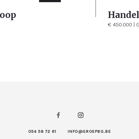
3
12
koop
Handel
€ 450.000 |
054 58 72 61
INFO@GROEPBG.BE