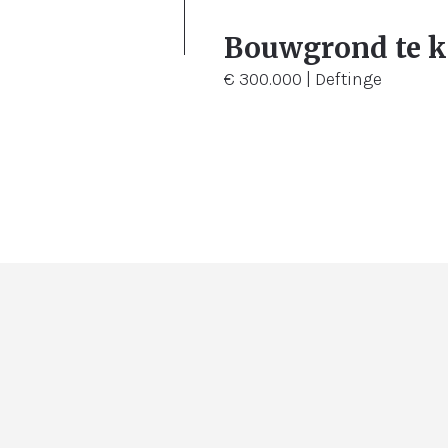
2.430 m²
Bouwgrond te 
€ 300.000 | Deftinge