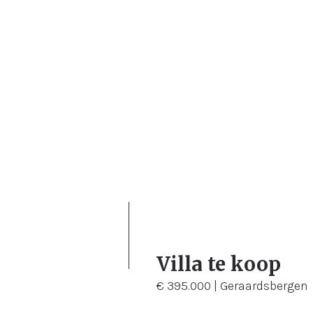
3
907 m²
Villa te koop
€ 395.000 | Geraardsbergen