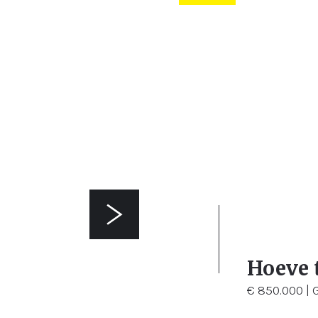
2.814 m²
Hoeve 
€ 850.000 |