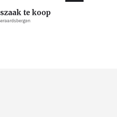
0 m²
szaak te koop
 Geraardsbergen