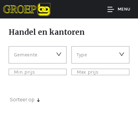
MENU
Handel en kantoren
Gemeente
Type
Sorteer op
Er zijn geen panden gevonden met deze
zoekcriteria.