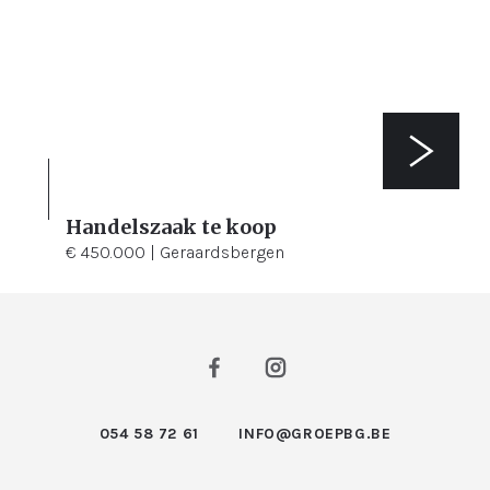
Handelszaak te koop
3
120 m²
€ 450.000 | Geraardsbergen
054 58 72 61
INFO@GROEPBG.BE