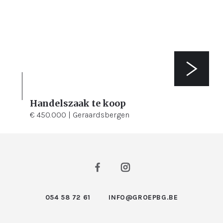
Handelszaak te koop
3
120 m²
€ 450.000 | Geraardsbergen
054 58 72 61
INFO@GROEPBG.BE