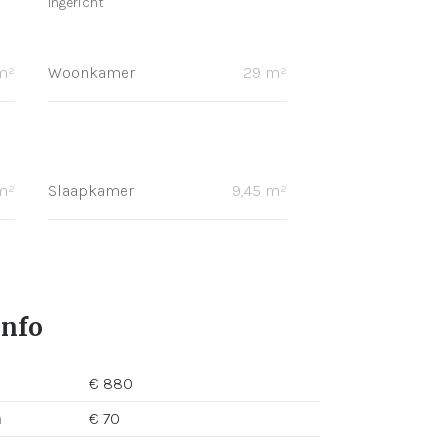
Ingericht
m²
Woonkamer
29 m²
 m²
Slaapkamer
9,45 m²
info
€ 880
n
€ 70