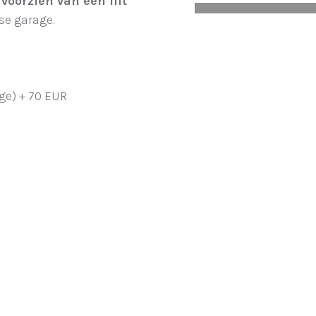
s
voorzien van een lift
se garage.
ge) + 70 EUR