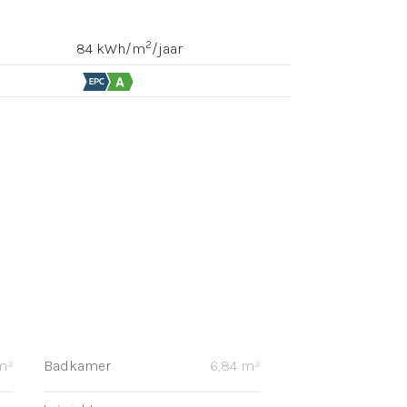
2
84 kWh/m
/jaar
m²
Badkamer
6,84 m²