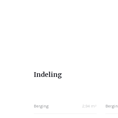
Indeling
Gelijkvloers
Berging
2,94 m²
Bergin