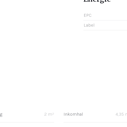
EPC
Label
g
2 m²
Inkomhal
4,35 