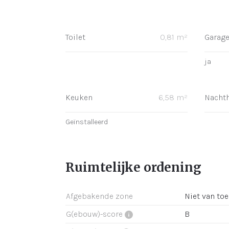
Toilet
0,81 m²
Garag
ja
Keuken
6,58 m²
Nachth
Geïnstalleerd
Ruimtelijke ordening
Afgebakende zone
Niet van to
G(ebouw)-score
B