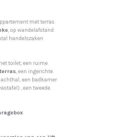
appartement met terras
eke
, op wandelafstand
antal handelszaken
t toilet, een ruime
terras
, een ingerichte
nachthal, een badkamer
astafel) , een tweede
aragebox