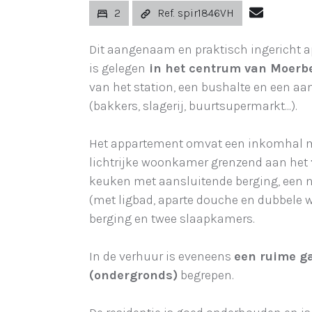
2
Ref. spir1846VH
Dit aangenaam en praktisch ingericht 
is gelegen
in het centrum van Moerb
van het station, een bushalte en een a
(bakkers, slagerij, buurtsupermarkt...).
Het appartement omvat een inkomhal me
lichtrijke woonkamer grenzend aan het
keuken met aansluitende berging, een 
(met ligbad, aparte douche en dubbele w
berging en twee slaapkamers.
In de verhuur is eveneens
een ruime g
(ondergronds)
begrepen.